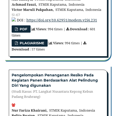
Achmad Fauzi,
STMIK Kaputama, Indonesia
Victor Maruli Pakpahan,
STMIK Kaputama, Indonesia
51-67
DOI :
https://doi.org/10.62951/modem.v2i4.231
Views
: 994 times |
Download
: 601
PDF
times
Views
: 994 times |
PLAGIARISME
Download
: 57 times
Pengelompokan Penanganan Resiko Pada
Kegiatan Panen Berdasarkan Alat Pelindung
Diri Yang digunakan
(Studi Kasus: PT. Langkat Nusantara Kepong Kebun
Padang Brahrang)
Nur Fariza Khairani,
STMIK Kaputama, Indonesia
Relita Buaton,
STMIK Kaputama, Indonesia