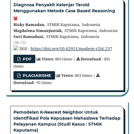
Diagnosa Penyakit Kelenjar Teroid
Menggunakan Metode Case Based Reasoning
Rizky Ramadan,
STMIK Kaputama, Indonesia
Magdalena Simanjuntak,
STMIK Kaputama, Indonesia
Suci Ramadani,
STMIK Kaputama, Indonesia
136-151
DOI :
https://doi.org/10.62951/modem.v2i4.237
Views
: 803 times |
Download
: 491
PDF
times
Views
: 803 times |
PLAGIARISME
Download
: 95 times
Pemodelan K-Nearest Neighbor Untuk
Identifikasi Pola Kepuasan Mahasiswa Terhadap
Pelayanan Kampus (Studi Kasus : STMIK
Kaputama)