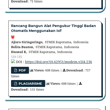
Download
: 71 times
Rancang Bangun Alat Pengukur Tinggi Badan
Otomatis Menggunakan IoT
Ajisro Siringoringo,
STMIK Kaputama, Indonesia
Relita Buaton,
STMIK Kaputama, Indonesia
Husnul K,
STMIK Kaputama, Indonesia
129-135
DOI :
https://doi.org/10.62951/modem.v2i4.236
Views
: 608 times |
Download
: 757
PDF
times
Views
: 608 times |
PLAGIARISME
Download
: 131 times