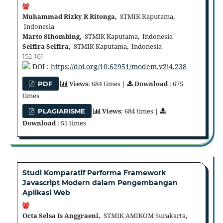
Muhammad Rizky R Ritonga,
STMIK Kaputama,
Indonesia
Marto Sihombing,
STMIK Kaputama, Indonesia
Selfira Selfira,
STMIK Kaputama, Indonesia
152-161
DOI :
https://doi.org/10.62951/modem.v2i4.238
Views
: 684 times |
Download
: 675
PDF
times
Views
: 684 times |
PLAGIARISME
Download
: 55 times
Studi Komparatif Performa Framework
Javascript Modern dalam Pengembangan
Aplikasi Web
Octa Selsa Is Anggraeni,
STMIK AMIKOM Surakarta,