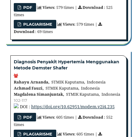
Views
: 579 times |
Download
: 525
PDF
times
Views
: 579 times |
PLAGIARISME
Download
: 69 times
Diagnosis Penyakit Hypertemia Menggunakan
Metode Demster Shafer
Rahayu Arnanda,
STMIK Kaputama, Indonesia
Achmad Fauzi,
STMIK Kaputama, Indonesia
Magdalena Simanjuntak,
STMIK Kaputama, Indonesia
102-117
DOI :
https://doi.org/10.62951/modem.v2i4.235
Views
: 605 times |
Download
: 552
PDF
times
Views
: 605 times |
PLAGIARISME