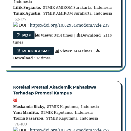
Indonesia
Lilik Sugiarto,
STMIK AMIKOM Surakarta, Indonesia
Tinuk Agustin,
STMIK AMIKOM Surakarta, Indonesia
162-177
DOI :
https://doi.org/10.62951/modem.v2i4.239
Views
: 3414 times |
Download
: 2116
PDF
times
Views
: 3414 times |
PLAGIARISME
Download
: 92 times
Korelasi Prestasi Akademik Mahasiswa
Terhadap Promosi Kampus
Maskanda Rizky,
STMIK Kaputama, Indonesia
Yani Maulita,
STMIK Kaputama, Indonesia
Tioria Pasaribu,
STMIK Kaputama, Indonesia
178-189
DOI :
https://doi.org/10.62951/modem.v2i4.252