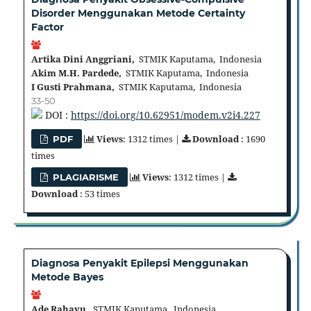
Disorder Menggunakan Metode Certainty
Factor
Artika Dini Anggriani,
STMIK Kaputama, Indonesia
Akim M.H. Pardede,
STMIK Kaputama, Indonesia
I Gusti Prahmana,
STMIK Kaputama, Indonesia
33-50
DOI :
https://doi.org/10.62951/modem.v2i4.227
Views
: 1312 times |
Download
: 1690
PDF
times
Views
: 1312 times |
PLAGIARISME
Download
: 53 times
Diagnosa Penyakit Epilepsi Menggunakan
Metode Bayes
Ade Rahayu,
STMIK Kaputama, Indonesia