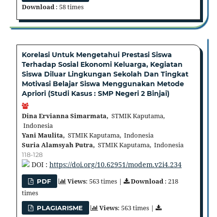
Download
: 58 times
Korelasi Untuk Mengetahui Prestasi Siswa
Terhadap Sosial Ekonomi Keluarga, Kegiatan
Siswa Diluar Lingkungan Sekolah Dan Tingkat
Motivasi Belajar Siswa Menggunakan Metode
Apriori (Studi Kasus : SMP Negeri 2 Binjai)
Dina Ervianna Simarmata,
STMIK Kaputama,
Indonesia
Yani Maulita,
STMIK Kaputama, Indonesia
Suria Alamsyah Putra,
STMIK Kaputama, Indonesia
118-128
DOI :
https://doi.org/10.62951/modem.v2i4.234
Views
: 563 times |
Download
: 218
PDF
times
Views
: 563 times |
PLAGIARISME