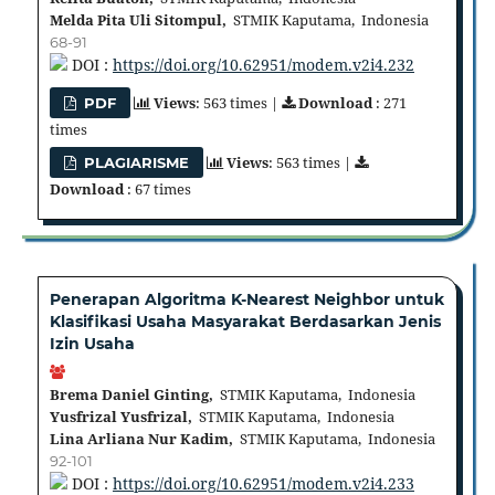
Melda Pita Uli Sitompul,
STMIK Kaputama, Indonesia
68-91
DOI :
https://doi.org/10.62951/modem.v2i4.232
Views
: 563 times |
Download
: 271
PDF
times
Views
: 563 times |
PLAGIARISME
Download
: 67 times
Penerapan Algoritma K-Nearest Neighbor untuk
Klasifikasi Usaha Masyarakat Berdasarkan Jenis
Izin Usaha
Brema Daniel Ginting,
STMIK Kaputama, Indonesia
Yusfrizal Yusfrizal,
STMIK Kaputama, Indonesia
Lina Arliana Nur Kadim,
STMIK Kaputama, Indonesia
92-101
DOI :
https://doi.org/10.62951/modem.v2i4.233