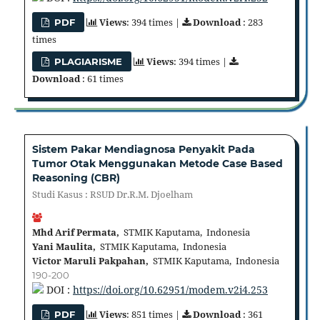
Views
: 394 times |
Download
: 283
PDF
times
Views
: 394 times |
PLAGIARISME
Download
: 61 times
Sistem Pakar Mendiagnosa Penyakit Pada
Tumor Otak Menggunakan Metode Case Based
Reasoning (CBR)
Studi Kasus : RSUD Dr.R.M. Djoelham
Mhd Arif Permata,
STMIK Kaputama, Indonesia
Yani Maulita,
STMIK Kaputama, Indonesia
Victor Maruli Pakpahan,
STMIK Kaputama, Indonesia
190-200
DOI :
https://doi.org/10.62951/modem.v2i4.253
Views
: 851 times |
Download
: 361
PDF