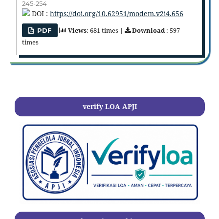
245-254
DOI :
https://doi.org/10.62951/modem.v2i4.656
Views
: 681 times |
Download
: 597
PDF
times
verify LOA APJI