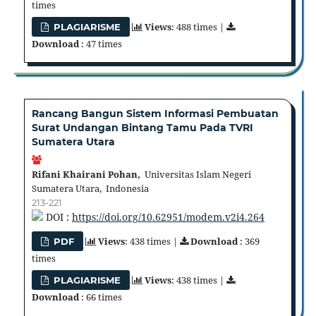
times
Views
: 488 times |
PLAGIARISME
Download
: 47 times
Rancang Bangun Sistem Informasi Pembuatan
Surat Undangan Bintang Tamu Pada TVRI
Sumatera Utara
Rifani Khairani Pohan,
Universitas Islam Negeri
Sumatera Utara, Indonesia
213-221
DOI :
https://doi.org/10.62951/modem.v2i4.264
Views
: 438 times |
Download
: 369
PDF
times
Views
: 438 times |
PLAGIARISME
Download
: 66 times