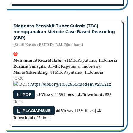
Diagnosa Penyakit Tuber Culosis (TBC)
menggunakan Metode Case Based Reasoning
(CBR)
(Studi Kasus : RSUD Dr.R.M. Djoelham)
Muhammad Reza Habibi,
STMIK Kaputama, Indonesia
Rusmin Saragih,
STMIK Kaputama, Indonesia
Marto Sihombing,
STMIK Kaputama, Indonesia
10-20
DOI :
https://doi.org/10.62951/modem.v2i4.212
Views
: 1139 times |
Download
: 522
PDF
times
Views
: 1139 times |
PLAGIARISME
Download
: 67 times