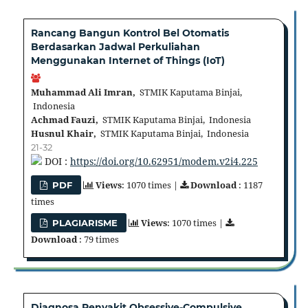
Rancang Bangun Kontrol Bel Otomatis
Berdasarkan Jadwal Perkuliahan
Menggunakan Internet of Things (IoT)
Muhammad Ali Imran,
STMIK Kaputama Binjai,
Indonesia
Achmad Fauzi,
STMIK Kaputama Binjai, Indonesia
Husnul Khair,
STMIK Kaputama Binjai, Indonesia
21-32
DOI :
https://doi.org/10.62951/modem.v2i4.225
Views
: 1070 times |
Download
: 1187
PDF
times
Views
: 1070 times |
PLAGIARISME
Download
: 79 times
Diagnosa Penyakit Obsessive-Compulsive