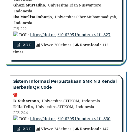
Ghozi Murtadho,
Universitas Dian Nuswantoro,
Indonesia
Ika Marlisa Raharjo,
Universitas Siber Muhammadiyah,
Indonesia
215-222
DOI :
https://doi.org/10.62951/modem.v4i1.827
Views
: 200 times |
Download
: 112
PDF
times
Sistem Informasi Perpustakaan SMK N 3 Kendal
Berbasis QR Code
B. Suhartono,
Universitas STEKOM, Indonesia
Fella Fella,
Universitas STEKOM, Indonesia
223-244
DOI :
https://doi.org/10.62951/modem.v4i1.830
Views
: 243 times |
Download
: 147
PDF