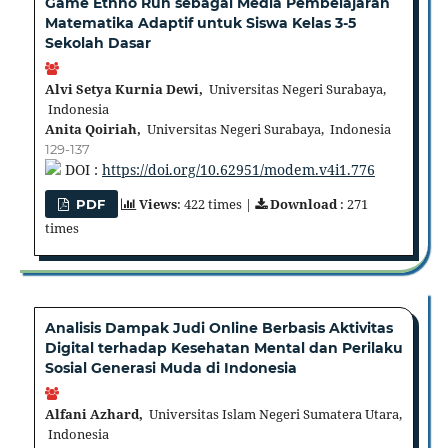
Game Ethno Run sebagai Media Pembelajaran
Matematika Adaptif untuk Siswa Kelas 3-5
Sekolah Dasar
Alvi Setya Kurnia Dewi,
Universitas Negeri Surabaya,
Indonesia
Anita Qoiriah,
Universitas Negeri Surabaya, Indonesia
129-137
DOI :
https://doi.org/10.62951/modem.v4i1.776
Views
: 422 times |
Download
: 271
PDF
times
Analisis Dampak Judi Online Berbasis Aktivitas
Digital terhadap Kesehatan Mental dan Perilaku
Sosial Generasi Muda di Indonesia
Alfani Azhard,
Universitas Islam Negeri Sumatera Utara,
Indonesia