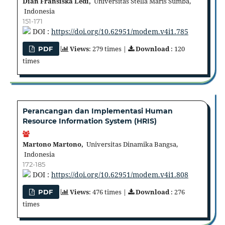
Dian Fransiska Ledi,
Universitas Stella Maris Sumba,
Indonesia
151-171
DOI :
https://doi.org/10.62951/modem.v4i1.785
Views
: 279 times |
Download
: 120
PDF
times
Perancangan dan Implementasi Human
Resource Information System (HRIS)
Martono Martono,
Universitas Dinamika Bangsa,
Indonesia
172-185
DOI :
https://doi.org/10.62951/modem.v4i1.808
Views
: 476 times |
Download
: 276
PDF
times