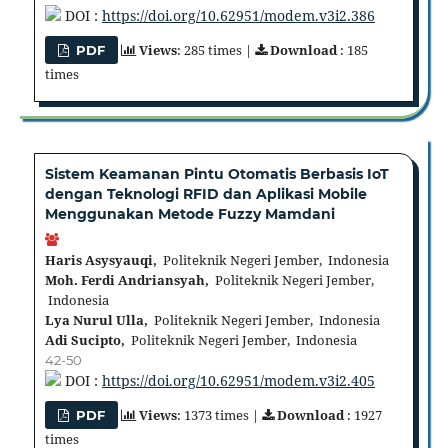
DOI :
https://doi.org/10.62951/modem.v3i2.386
Views
: 285 times |
Download
: 185
PDF
times
Sistem Keamanan Pintu Otomatis Berbasis IoT
dengan Teknologi RFID dan Aplikasi Mobile
Menggunakan Metode Fuzzy Mamdani
Haris Asysyauqi,
Politeknik Negeri Jember, Indonesia
Moh. Ferdi Andriansyah,
Politeknik Negeri Jember,
Indonesia
Lya Nurul Ulla,
Politeknik Negeri Jember, Indonesia
Adi Sucipto,
Politeknik Negeri Jember, Indonesia
42-50
DOI :
https://doi.org/10.62951/modem.v3i2.405
Views
: 1373 times |
Download
: 1927
PDF
times