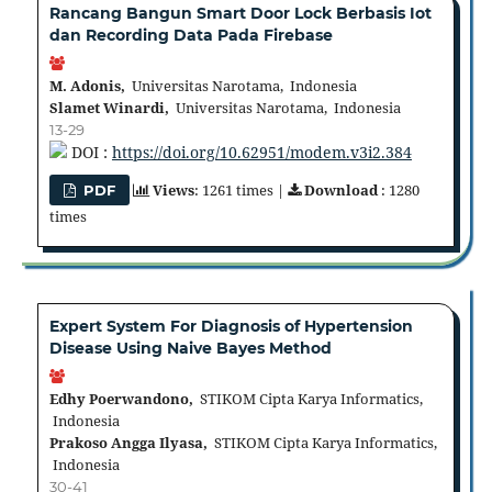
Rancang Bangun Smart Door Lock Berbasis Iot
dan Recording Data Pada Firebase
M. Adonis,
Universitas Narotama, Indonesia
Slamet Winardi,
Universitas Narotama, Indonesia
13-29
DOI :
https://doi.org/10.62951/modem.v3i2.384
Views
: 1261 times |
Download
: 1280
PDF
times
Expert System For Diagnosis of Hypertension
Disease Using Naive Bayes Method
Edhy Poerwandono,
STIKOM Cipta Karya Informatics,
Indonesia
Prakoso Angga Ilyasa,
STIKOM Cipta Karya Informatics,
Indonesia
30-41