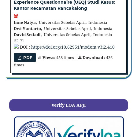
Experience Questionnaire (UEQ) Studi Kasus:
Kantor Kecamatan Rancakalong
Inne Natya,
Universitas Sebelas April, Indonesia
Dwi Yuniarto,
Universitas Sebelas April, Indonesia
David Setiadi,
Universitas Sebelas April, Indonesia
62-71
DOI :
https://doi.org/10.62951/modem.v3i2.410
Views
: 458 times |
Download
: 436
PDF
times
verify LOA APJI