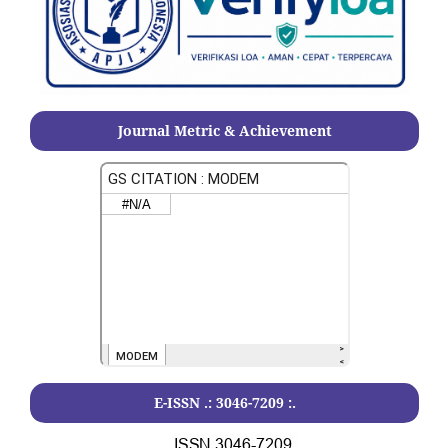
Journal Metric & Achievement
E-ISSN .:
3046-7209
:.