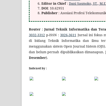
Editor in Chief
:
Dani Sasmoko, ST., M.E
DOI
: 10.62951
Publisher
: Asosiasi Profesi Telekomuni
Router : Jurnal Teknik Informatika dan Ter
3032-3312
p-ISSN :
3026-3611
Jurnal ini fokus m
di bidang Teknik Informatika dan ilmu te
menggunakan sistem Open Journal Sistem (OJS).
dan belum pernah dipublikasikan dimanapun. Jur
Desember
).
Indexed by :