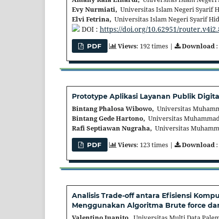
Evy Nurmiati,
Universitas Islam Negeri Syarif H
Elvi Fetrina,
Universitas Islam Negeri Syarif Hid
DOI :
https://doi.org/10.62951/router.v4i2
Views
: 192 times |
Download
:
PDF
Prototype Aplikasi Layanan Publik Dig
Bintang Phalosa Wibowo,
Universitas Muhamm
Bintang Gede Hartono,
Universitas Muhammadi
Rafi Septiawan Nugraha,
Universitas Muhamma
Views
: 123 times |
Download
:
PDF
Analisis Trade-off antara Efisiensi Kom
Menggunakan Algoritma Brute force da
Valentino Juanito,
Universitas Multi Data Pale