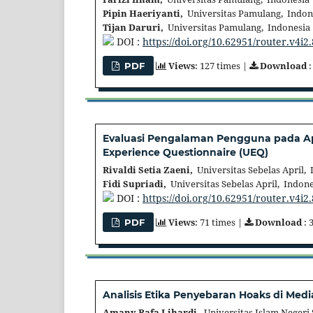
Pipin Haeriyanti,
Universitas Pamulang, Indon
Tijan Daruri,
Universitas Pamulang, Indonesia
DOI :
https://doi.org/10.62951/router.v4i2
Views
: 127 times |
Download
:
PDF
Evaluasi Pengalaman Pengguna pada Apl
Experience Questionnaire (UEQ)
Rivaldi Setia Zaeni,
Universitas Sebelas April, 
Fidi Supriadi,
Universitas Sebelas April, Indone
DOI :
https://doi.org/10.62951/router.v4i2
Views
: 71 times |
Download
: 
PDF
Analisis Etika Penyebaran Hoaks di Medi
Amany Rafa Lihardi,
Universitas Islam Negeri 