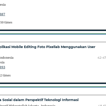
esia
.887
 50 times
ikasi Mobile Editing Foto Pixellab Menggunakan User
Indonesia
42-4
sia
.893
32 times
a Sosial dalam Perspektif Teknologi Informasi
Syarif Hidayatullah Jakarta, Indonesia
48-6