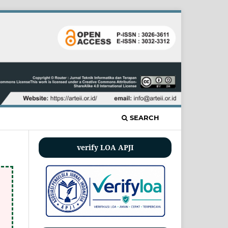
SEARCH
verify LOA APJI