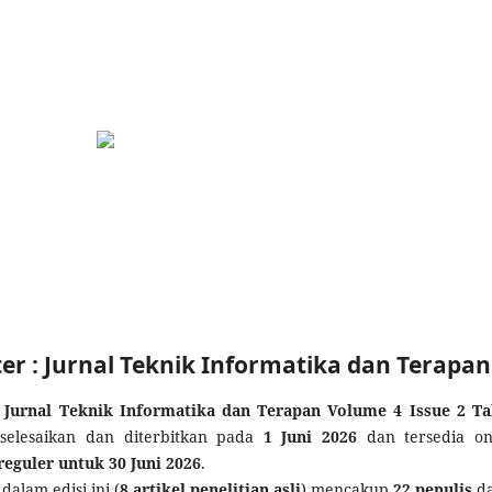
outer : Jurnal Teknik Informatika dan Terapan
: Jurnal Teknik Informatika dan Terapan Volume 4 Issue 2 T
iselesaikan dan diterbitkan pada
1 Juni 2026
dan tersedia on
 reguler untuk 30 Juni 2026
.
dalam edisi ini (
8 artikel penelitian asli
) mencakup
22 penulis
da