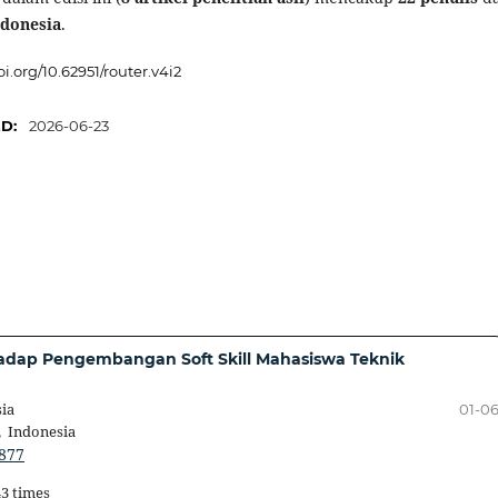
Indonesia
.
oi.org/10.62951/router.v4i2
ED:
2026-06-23
rhadap Pengembangan Soft Skill Mahasiswa Teknik
ia
01-0
, Indonesia
.877
43 times