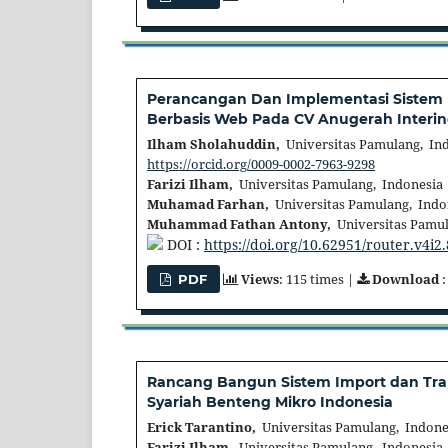
Perancangan Dan Implementasi Sistem 
Berbasis Web Pada CV Anugerah Interi
Ilham Sholahuddin,
Universitas Pamulang, In
https://orcid.org/0009-0002-7963-9298
Farizi Ilham,
Universitas Pamulang, Indonesia
Muhamad Farhan,
Universitas Pamulang, Indo
Muhammad Fathan Antony,
Universitas Pamul
DOI :
https://doi.org/10.62951/router.v4i2
Views
: 115 times |
Download
:
PDF
Rancang Bangun Sistem Import dan Tran
Syariah Benteng Mikro Indonesia
Erick Tarantino,
Universitas Pamulang, Indone
Farizi Ilham,
Universitas Pamulang, Indonesia