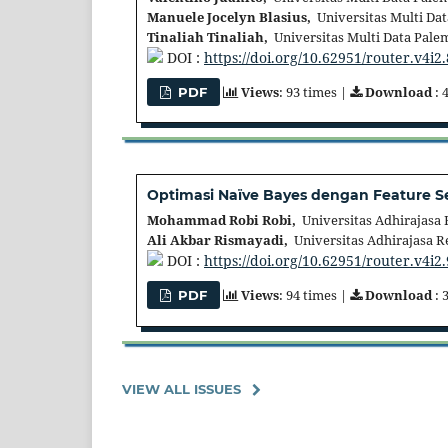
Manuele Jocelyn Blasius,
Universitas Multi Da
Tinaliah Tinaliah,
Universitas Multi Data Pale
DOI :
https://doi.org/10.62951/router.v4i2
Views
: 93 times |
Download
: 
PDF
Optimasi Naïve Bayes dengan Feature Se
Mohammad Robi Robi,
Universitas Adhirajasa 
Ali Akbar Rismayadi,
Universitas Adhirajasa R
DOI :
https://doi.org/10.62951/router.v4i2
Views
: 94 times |
Download
: 
PDF
VIEW ALL ISSUES