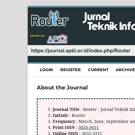
LOGIN
REGISTER
CURRENT
ARCHIVE
About the Journal
Journal Title
: Router : Jurnal Teknik 
Initials
: Router
Frequency
: March, June, September 
Print ISSN
:
3026-3611
Online ISSN
:
3032-3312