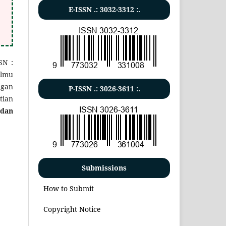
E-ISSN .:
3032-3312
:.
SN :
ilmu
ngan
P-ISSN .:
3026-3611
:.
tian
 dan
Submissions
How to Submit
Copyright Notice