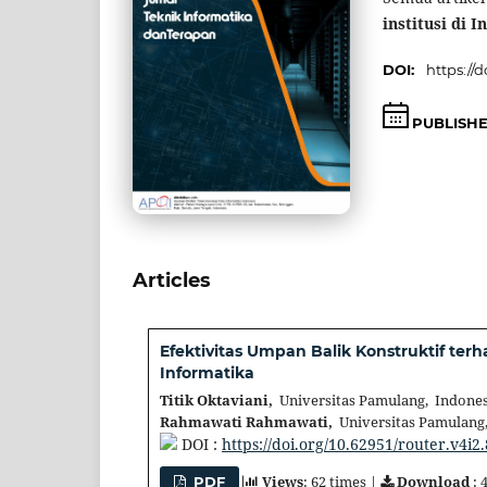
institusi di 
DOI:
https://d
PUBLISH
Articles
Efektivitas Umpan Balik Konstruktif te
Informatika
Titik Oktaviani,
Universitas Pamulang, Indones
Rahmawati Rahmawati,
Universitas Pamulang
DOI :
https://doi.org/10.62951/router.v4i2
Views
: 62 times |
Download
: 
PDF